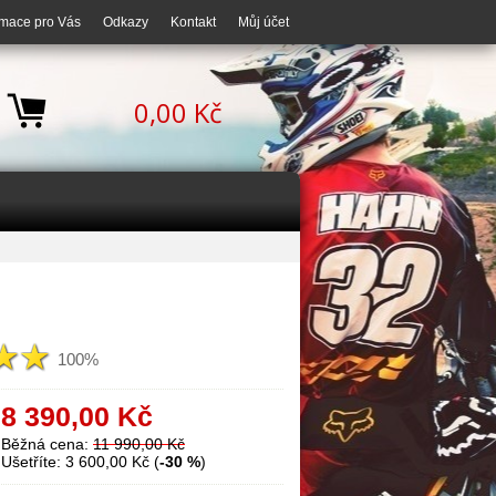
rmace pro Vás
Odkazy
Kontakt
Můj účet
0,00 Kč
100%
8 390,00
Kč
Běžná cena:
11 990,00 Kč
Ušetříte: 3 600,00 Kč (
-30 %
)