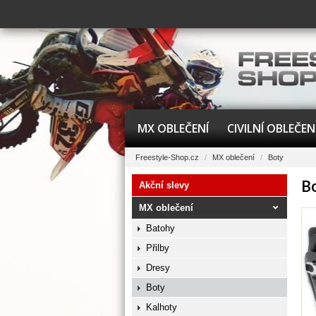
MX OBLEČENÍ
CIVILNÍ OBLEČEN
Freestyle-Shop.cz
/
MX oblečení
/
Boty
B
Akční slevy
MX oblečení
Batohy
Přilby
Dresy
Boty
Kalhoty