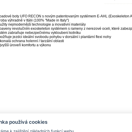
roadové boty UFO RECON s novým patentovaným systémem E-AHL (Exoskeleton An
roba výhradně v Itálii (100% "Made in Italy")
oužity nejmodernější technologie a inovativní materiály
ybaveny revolučním exoskeleton systémem s rameny z nerezové oceli, které zabezp
ystém zabraňuje nebezpečnému vykloubení kotníku
možňuje jezdci ideální svobodu pohybu v dorsální i plantární flexi nohy
okonalá ochrana holenní / tarzální oblasti
ejvyšší úroveň komfortu a výkonu
nka používá cookies
áme k zajištění základních funkcí webu,