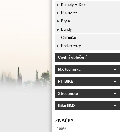
Kalhoty + Dres
Rukavice
Brýle
Bundy
Chrániče
Podkolenky
Civilní oblečení
MX technika
PITBIKE
Streetmoto
Bike BMX
ZNAČKY
100%