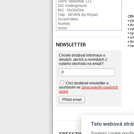
100% Speedlab, LLC
101 Underground
661 - SixSixOne
7idp - SEVEN (by Royal)
Off
Accent bikes
• vý
Acerbis
• p
Acros
• v
ACS BMX
• s
Afton Shoes
• u
Airoh
• d
NEWSLETTER
• n
Alias
Alienation
Alpinestars
Chcete dostávat informace o
Answer
slevách, akcích a novinkách z
našeho obchodu na email?:
Arnette
ASP Swiss Snowscoot
Asterisk
Astone
Atomlab
Chci dostávat newsletter a
Axo
souhlasím se
zpracováním osobních
Baradine
údajů
BIKE WORK
Bionicon
Blackbird
Bombtrack
Bos
BOX Components
Brake Authority
Tato webová strá
Brave
Cassida
Soubory cookie použív