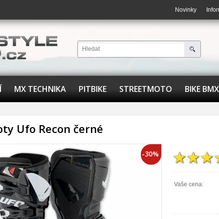
Novinky
Info
Í
MX TECHNIKA
PITBIKE
STREETMOTO
BIKE BMX
oty Ufo Recon černé
-30%
Vaše cena: