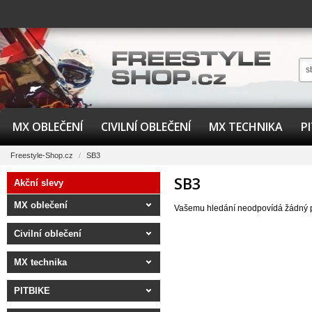
MX OBLEČENÍ
CIVILNÍ OBLEČENÍ
MX TECHNIKA
P
Freestyle-Shop.cz
/
SB3
SB3
Akční slevy
MX oblečení
Vašemu hledání neodpovídá žádný 
Civilní oblečení
MX technika
PITBIKE