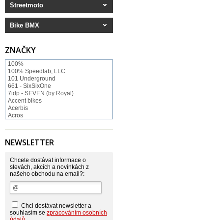
Streetmoto
Bike BMX
ZNAČKY
100%
100% Speedlab, LLC
101 Underground
661 - SixSixOne
7idp - SEVEN (by Royal)
Accent bikes
Acerbis
Acros
ACS BMX
Afton Shoes
Airoh
NEWSLETTER
Alias
Alienation
Alpinestars
Chcete dostávat informace o
Answer
slevách, akcích a novinkách z
našeho obchodu na email?:
Arnette
ASP Swiss Snowscoot
Asterisk
Astone
Atomlab
Chci dostávat newsletter a
Axo
souhlasím se
zpracováním osobních
Baradine
údajů