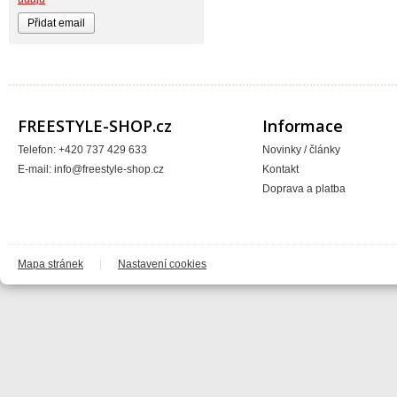
BIKE WORK
Bionicon
Blackbird
Bombtrack
Bos
BOX Components
Brake Authority
Brave
Cassida
FREESTYLE-SHOP.cz
Informace
Circa
Crankbrothers
Telefon: +420 737 429 633
Novinky / články
Crossjet
E-mail:
info@freestyle-shop.cz
Kontakt
Crosskrank
CTM
Doprava a platba
ČZ
DARTMOOR
DC
DEFT FAMILY
DICTA
DirtRacing
Mapa stránek
|
Nastavení cookies
DMR Bikes
DT1 racing
DVO suspension
DVS
E*13
e13 - e.thirteen
Eastern Bikes
Electric
Elvedes
Emerze