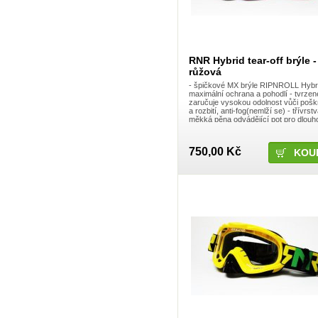
Exid
Fireeye
Fiveten 5.10
Fly
FM
RNR Hybrid tear-off brýle -
Forma
růžová
Foss
Fox
- špičkové MX brýle RIPNROLL Hybri
maximální ochrana a pohodlí - tvrzen
FUNN
zaručuje vysokou odolnost vůči pošk
Funstorm
a rozbití, anti-fog(nemlží se) - třívrst
Gaerne
měkká pěna odvádějící pot pro dlou
Granite Design
pohodlí - nastavitelné utažení řemínku,
GRL
Grosskopf
750,00 Kč
Gsport
Gusset
Halo
Haro Bicycles
Honda
Icon
Identiti
iXS
JUST1
Kawasaki
Kenda
Kenny
KINK BMX
KMC
KS