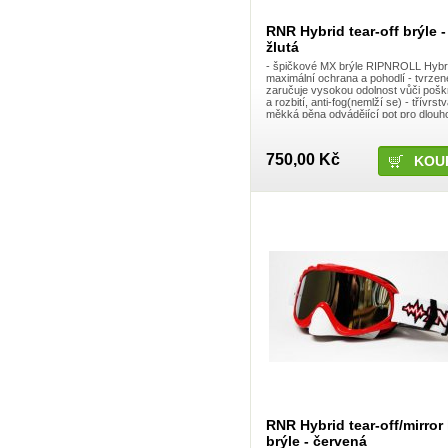
KS - KIND SHOCK
Ktm
RNR Hybrid tear-off brýle -
Lazer
žlutá
Leatt
LeattBrace
- špičkové MX brýle RIPNROLL Hybri
LUFT
maximální ochrana a pohodlí - tvrzen
zaručuje vysokou odolnost vůči pošk
Macneil BMX
a rozbití, anti-fog(nemlží se) - třívrst
Magura
měkká pěna odvádějící pot pro dlou
MAX1
pohodlí - nastavitelné utažení řemínku,
Maxxis
McMaster
750,00 Kč
Metal Mulisha
Mika
Mitaka
Mobius
Mondraker
Monster
Moose
Morewood
Motion pro
Motul
Moveo
MOVEO SAFETY, S.L.
MSR
MTZ
Muc-Off
MXC
Neff
NoFear
RNR Hybrid tear-off/mirror
Nox
brýle - červená