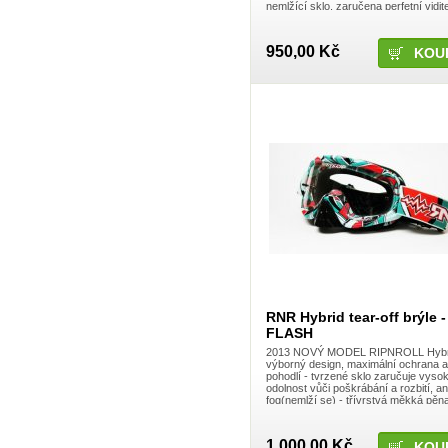
Sapim
nemlžící sklo, zaručena perfetní vidit
při různých podnebních podmínkách,
SARACEN
když ...
SB3
950,00 Kč
Scorpion
Scott
SD BMX Super Dupper
SDG COMPONENTS, INC
SDG USA
Sendec
Seryt
Seven MX
ShamanRacing
Shift
Shimano
Shoei
SHOT Race Gear
Shovel Bike
Sidi
Sigma
Sinz
Sixsixone
RNR Hybrid tear-off brýle -
Spank
FLASH
Speed Stuff
SPY
2013 NOVÝ MODEL RIPNROLL Hybri
výborný design, maximální ochrana a
Stay Strong
pohodlí - tvrzené sklo zaručuje vyso
Stern
odolnost vůči poškrábání a rozbití, ant
Stomp
fog(nemlží se) - třívrstvá měkká pěn
Sunday BMX
odvádějící pot pro dlouhodobé pohodlí
nastavitelné utažení ...
Sunline
Sunline MX
1 000,00 Kč