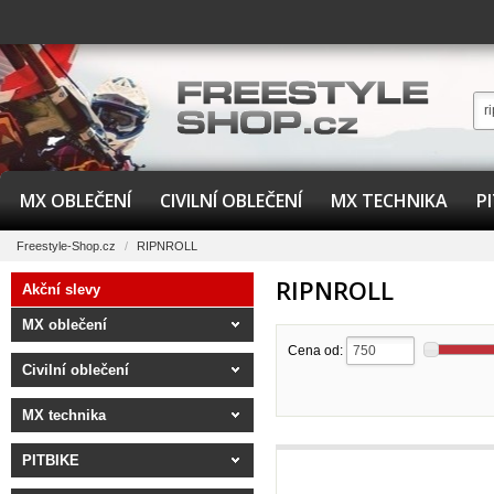
MX OBLEČENÍ
CIVILNÍ OBLEČENÍ
MX TECHNIKA
P
Freestyle-Shop.cz
/
RIPNROLL
RIPNROLL
Akční slevy
MX oblečení
Cena od:
Civilní oblečení
MX technika
PITBIKE