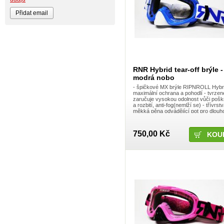
BIKE WORK
Bionicon
Blackbird
Bombtrack
Bos
BOX Components
Brake Authority
Brave
Cassida
RNR Hybrid tear-off brýle -
Circa
modrá nobo
Crankbrothers
- špičkové MX brýle RIPNROLL Hybri
Crossjet
maximální ochrana a pohodlí - tvrzen
Crosskrank
zaručuje vysokou odolnost vůči pošk
CTM
a rozbití, anti-fog(nemlží se) - třívrst
ČZ
měkká pěna odvádějící pot pro dlou
pohodlí - nastavitelné utažení řemínku,
DARTMOOR
DC
750,00 Kč
DEFT FAMILY
DICTA
DirtRacing
DMR Bikes
DT1 racing
DVO suspension
DVS
E*13
e13 - e.thirteen
Eastern Bikes
Electric
Elvedes
Emerze