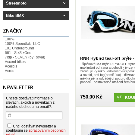
Streetmoto
Bike BMX
ZNAČKY
100%
100% Speedlab, LLC
101 Underground
661 - SixSixOne
7idp - SEVEN (by Royal)
RNR Hybrid tear-off brýle -
Accent bikes
- špičkové MX brýle RIPNROLL Hybri
Acerbis
maximální ochrana a pohodlí - tvrzen
Acros
zaručuje vysokou odolnost vůči pošk
a rozbití, anti-fog(nemlží se) - třívrst
ACS BMX
měkká pěna odvádějící pot pro dlou
Afton Shoes
pohodlí - nastavitelné utažení řemínku,
Airoh
NEWSLETTER
Alias
Alienation
750,00 Kč
Alpinestars
Chcete dostávat informace o
Answer
slevách, akcích a novinkách z
našeho obchodu na email?:
Arnette
ASP Swiss Snowscoot
Asterisk
Astone
Atomlab
Chci dostávat newsletter a
Axo
souhlasím se
zpracováním osobních
Baradine
údajů