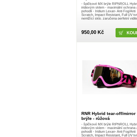
NS Bikes
- špičkové MX brýle RIPNROLL Hybr
Oakley
iridiovým sklem - maximální ochrana 
Octane
pohodlí - Iridium Lexan- Anti Fog/Anti
Octane One
Scratch, Impact Resistant, Full UV t
nemlžící sklo, zaručena perfetní vidit
Odyssey BMX
při různých podnebních podmínkách,
One
když ...
One bike
950,00 Kč
ONE industries
O´Neal
Peaty's
PlanetX
Premium BMX
Procircuit
Procraft
Progrip
ProTaper
QUAD Brake
Racetech
Radio Bike Co.
Raptor
RedRaven
Regina
Renthal
Represent
Ride Concepts shoes
RNR Hybrid tear-off/mirror
RIPNROLL
brýle - růžová
ROCK MACHINE
- špičkové MX brýle RIPNROLL Hybr
Rockstar
iridiovým sklem - maximální ochrana 
Rondo
pohodlí - Iridium Lexan- Anti Fog/Anti
Royal Racing
Scratch, Impact Resistant, Full UV t