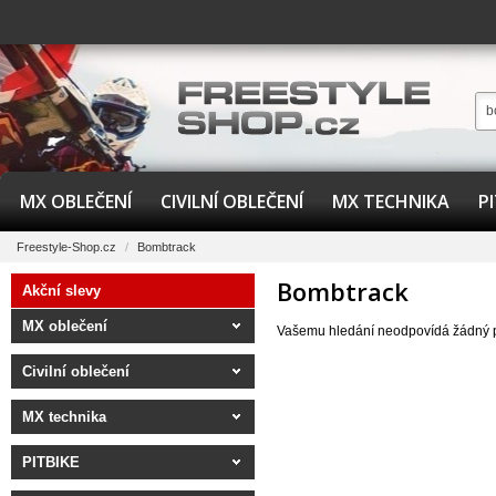
MX OBLEČENÍ
CIVILNÍ OBLEČENÍ
MX TECHNIKA
P
Freestyle-Shop.cz
/
Bombtrack
Bombtrack
Akční slevy
MX oblečení
Vašemu hledání neodpovídá žádný 
Civilní oblečení
MX technika
PITBIKE