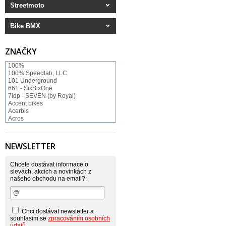
Streetmoto
Bike BMX
ZNAČKY
100%
100% Speedlab, LLC
101 Underground
661 - SixSixOne
7idp - SEVEN (by Royal)
Accent bikes
Acerbis
Acros
ACS BMX
Afton Shoes
Airoh
NEWSLETTER
Alias
Alienation
Alpinestars
Chcete dostávat informace o
Answer
slevách, akcích a novinkách z
našeho obchodu na email?:
Arnette
ASP Swiss Snowscoot
Asterisk
Astone
Atomlab
Chci dostávat newsletter a
Axo
souhlasím se
zpracováním osobních
Baradine
údajů