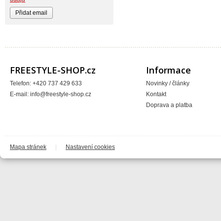
BIKE WORK
Bionicon
Blackbird
Bombtrack
Bos
BOX Components
Brake Authority
Brave
Cassida
FREESTYLE-SHOP.cz
Informace
Circa
Crankbrothers
Telefon: +420 737 429 633
Novinky / články
Crossjet
E-mail:
info@freestyle-shop.cz
Kontakt
Crosskrank
CTM
Doprava a platba
ČZ
DARTMOOR
DC
DEFT FAMILY
DICTA
DirtRacing
Mapa stránek
|
Nastavení cookies
DMR Bikes
DT1 racing
DVO suspension
DVS
E*13
e13 - e.thirteen
Eastern Bikes
Electric
Elvedes
Emerze