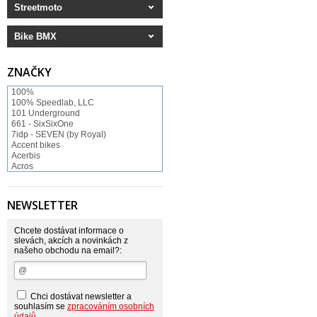
Streetmoto
Bike BMX
ZNAČKY
100%
100% Speedlab, LLC
101 Underground
661 - SixSixOne
7idp - SEVEN (by Royal)
Accent bikes
Acerbis
Acros
ACS BMX
Afton Shoes
Airoh
NEWSLETTER
Alias
Alienation
Alpinestars
Chcete dostávat informace o
Answer
slevách, akcích a novinkách z
našeho obchodu na email?:
Arnette
ASP Swiss Snowscoot
Asterisk
Astone
Atomlab
Chci dostávat newsletter a
Axo
souhlasím se
zpracováním osobních
Baradine
údajů