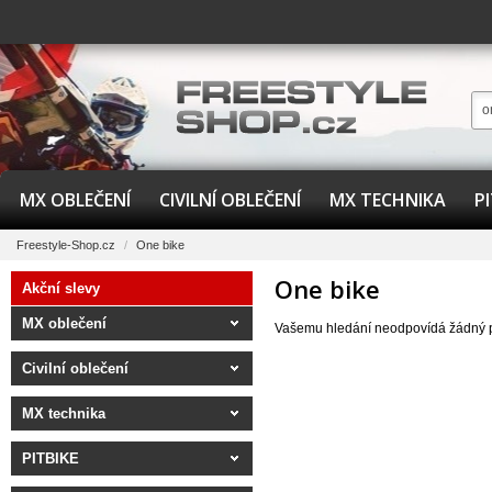
MX OBLEČENÍ
CIVILNÍ OBLEČENÍ
MX TECHNIKA
P
Freestyle-Shop.cz
/
One bike
One bike
Akční slevy
MX oblečení
Vašemu hledání neodpovídá žádný 
Civilní oblečení
MX technika
PITBIKE