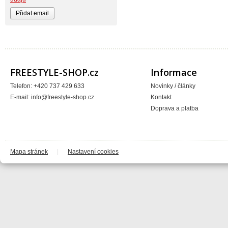
BIKE WORK
Bionicon
Blackbird
Bombtrack
Bos
BOX Components
Brake Authority
Brave
Cassida
FREESTYLE-SHOP.cz
Informace
Circa
Crankbrothers
Telefon: +420 737 429 633
Novinky / články
Crossjet
E-mail:
info@freestyle-shop.cz
Kontakt
Crosskrank
CTM
Doprava a platba
ČZ
DARTMOOR
DC
DEFT FAMILY
DICTA
DirtRacing
Mapa stránek
|
Nastavení cookies
DMR Bikes
DT1 racing
DVO suspension
DVS
E*13
e13 - e.thirteen
Eastern Bikes
Electric
Elvedes
Emerze