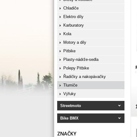
Chladiče
Elektro díly
Karburatory
Kola
Motory a dily
Pitbike
Plasty-nádrže-sedla
Polepy Pitbike
Řadičky a nakopávačky
Tlumiče
Výfuky
Streetmoto
Bike BMX
ZNAČKY