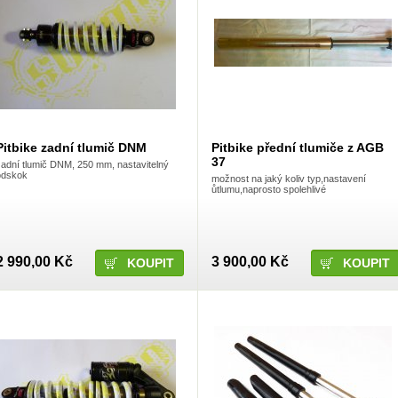
Pitbike zadní tlumič DNM
Pitbike přední tlumiče z AGB
37
zadní tlumič DNM, 250 mm, nastavitelný
odskok
možnost na jaký koliv typ,nastavení
ůtlumu,naprosto spolehlivé
2 990,00 Kč
3 900,00 Kč