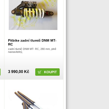
Pitbike zadní tlumič DNM MT-
RC
zadní tlumič DNM MT- RC, 280 mm, plně
nastavitelný,
3 990,00 Kč