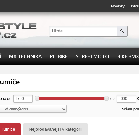
Novinky
Info
Í
MX TECHNIKA
PITBIKE
STREETMOTO
BIKE BMX
lumiče
ena od:
do:
Seřadit po
Tlumiče
Nejprodávanější v kategorii