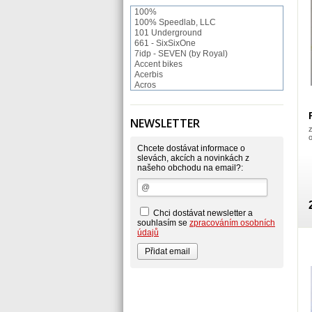
100%
100% Speedlab, LLC
101 Underground
661 - SixSixOne
7idp - SEVEN (by Royal)
Accent bikes
Acerbis
Acros
ACS BMX
Afton Shoes
Airoh
NEWSLETTER
Alias
Alienation
Alpinestars
Chcete dostávat informace o
Answer
slevách, akcích a novinkách z
našeho obchodu na email?:
Arnette
ASP Swiss Snowscoot
Asterisk
Astone
Atomlab
Chci dostávat newsletter a
Axo
souhlasím se
zpracováním osobních
Baradine
údajů
BIKE WORK
Bionicon
Blackbird
Bombtrack
Bos
BOX Components
Brake Authority