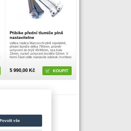
Ptibike přední tlumiče plně
nastavitelne
vidlice replica Marzocchi plně stavitelné,
přední tlumiče délka 790mm, průměr
uchycení do brýlí 45/48mm, osa kola
15mm, rozteč uchycení brzdiče 52mm. V
e
horní části vidlic nastavíte odskok (rychlost
.
vracení vidlice), symbol F nebo – vidlice se
vrací rychleji, ...
5 990,00 Kč
Povolit vše