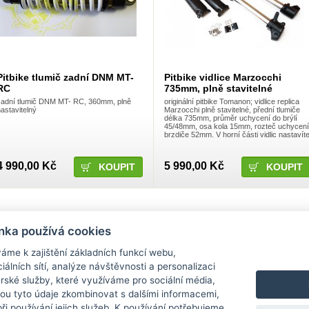
Pitbike tlumič zadní DNM MT-
Pitbike vidlice Marzocchi
RC
735mm, plně stavitelné
zadní tlumič DNM MT- RC, 360mm, plně
originální pitbike Tomanon; vidlice replica
astavitelný
Marzocchi plně stavitelné, přední tlumiče
délka 735mm, průměr uchycení do brýlí
45/48mm, osa kola 15mm, rozteč uchycení
brzdiče 52mm. V horní části vidlic nastavít
odskok (rychlost vracení vidlice), symbol ..
4 990,00 Kč
5 990,00 Kč
nka používá cookies
Informace
Obchodní podmínky
áme k zajištění základních funkcí webu,
iálních sítí, analýze návštěvnosti a personalizaci
Novinky / články
Obchodní podmínky
rské služby, které využíváme pro sociální média,
Kontakt
Ochrana osobních údajů
hou tyto údaje zkombinovat s dalšími informacemi,
Doprava a platba
Reklamace
 při používání jejich služeb. K používání potřebujeme