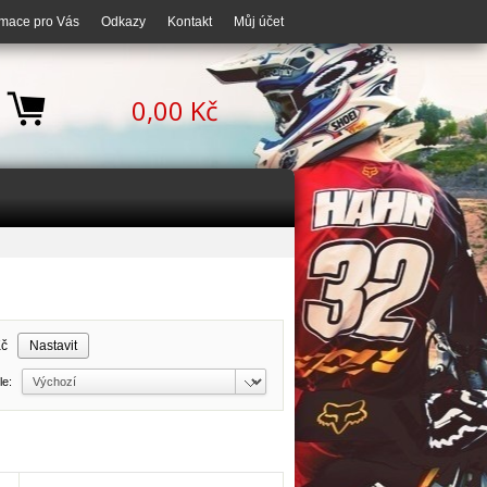
rmace pro Vás
Odkazy
Kontakt
Můj účet
0,00 Kč
Kč
dle: