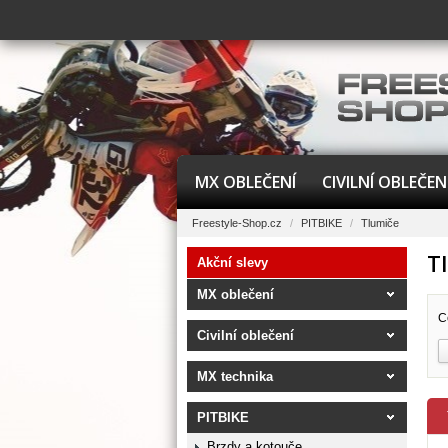
MX OBLEČENÍ
CIVILNÍ OBLEČEN
Freestyle-Shop.cz
/
PITBIKE
/
Tlumiče
T
Akční slevy
MX oblečení
C
Civilní oblečení
MX technika
PITBIKE
Brzdy a kotouče