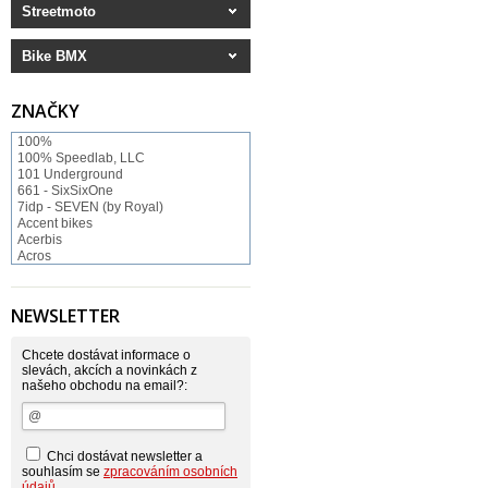
Streetmoto
Bike BMX
ZNAČKY
100%
100% Speedlab, LLC
101 Underground
661 - SixSixOne
7idp - SEVEN (by Royal)
Accent bikes
Acerbis
Acros
ACS BMX
Afton Shoes
Airoh
NEWSLETTER
Alias
Alienation
Alpinestars
Chcete dostávat informace o
Answer
slevách, akcích a novinkách z
našeho obchodu na email?:
Arnette
ASP Swiss Snowscoot
Asterisk
Astone
Atomlab
Chci dostávat newsletter a
Axo
souhlasím se
zpracováním osobních
Baradine
údajů