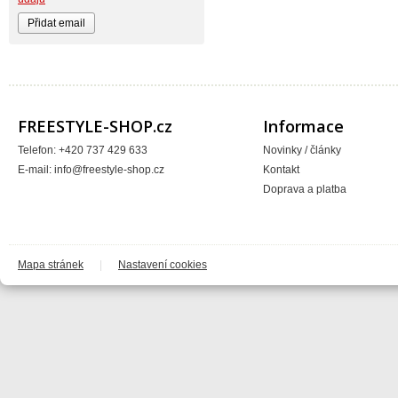
BIKE WORK
Bionicon
Blackbird
Bombtrack
Bos
BOX Components
Brake Authority
Brave
Cassida
FREESTYLE-SHOP.cz
Informace
Circa
Crankbrothers
Telefon: +420 737 429 633
Novinky / články
Crossjet
E-mail:
info@freestyle-shop.cz
Kontakt
Crosskrank
CTM
Doprava a platba
ČZ
DARTMOOR
DC
DEFT FAMILY
DICTA
DirtRacing
Mapa stránek
|
Nastavení cookies
DMR Bikes
DT1 racing
DVO suspension
DVS
E*13
e13 - e.thirteen
Eastern Bikes
Electric
Elvedes
Emerze