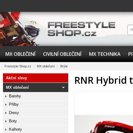
MX OBLEČENÍ
CIVILNÍ OBLEČENÍ
MX TECHNIKA
P
Freestyle-Shop.cz
/
MX oblečení
/
Brýle
RNR Hybrid t
Akční slevy
MX oblečení
Batohy
Přilby
Dresy
Boty
Kalhoty