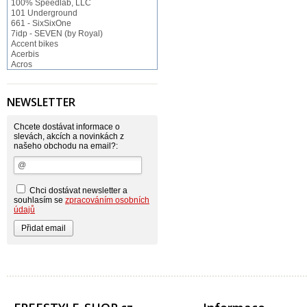
100% Speedlab, LLC
101 Underground
661 - SixSixOne
7idp - SEVEN (by Royal)
Accent bikes
Acerbis
Acros
ACS BMX
Afton Shoes
Airoh
NEWSLETTER
Alias
Alienation
Alpinestars
Chcete dostávat informace o
Answer
slevách, akcích a novinkách z
našeho obchodu na email?:
Arnette
ASP Swiss Snowscoot
Asterisk
Astone
Atomlab
Chci dostávat newsletter a
Axo
souhlasím se
zpracováním osobních
Baradine
údajů
BIKE WORK
Bionicon
Blackbird
Bombtrack
Bos
BOX Components
Brake Authority
Brave
Cassida