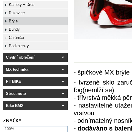
Kalhoty + Dres
Rukavice
Brýle
Bundy
Chrániče
Podkolenky
Civilní oblečení
MX technika
- špičkové MX brýle
- tvrzené sklo zaru
PITBIKE
fog(nemlží se)
Streetmoto
- třívrstvá měkká pě
- nastavitelné utaže
Bike BMX
vrstvou
- odnímatelný nosník
ZNAČKY
-
dodáváno s balen
100%