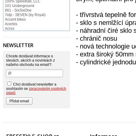
100% Speedlab, LLC
101 Underground
661 - SixSixOne
- třívrstvá tepelně 
7idp - SEVEN (by Royal)
Accent bikes
- sklo s nemlžící ú
Acerbis
Acros
- náhradní čiré sklo 
ACS BMX
- chránič nosu
Afton Shoes
Airoh
NEWSLETTER
- nová technologie 
Alias
Alienation
- extra široký 50mm 
Alpinestars
Chcete dostávat informace o
Answer
slevách, akcích a novinkách z
- cylindrické jedn
našeho obchodu na email?:
Arnette
ASP Swiss Snowscoot
Asterisk
Astone
Atomlab
Chci dostávat newsletter a
Axo
souhlasím se
zpracováním osobních
Baradine
údajů
BIKE WORK
Bionicon
Blackbird
Bombtrack
Bos
BOX Components
Brake Authority
Brave
Cassida