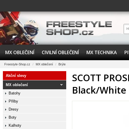
MX OBLEČENÍ
CIVILNÍ OBLEČENÍ
MX TECHNIKA
P
Freestyle-Shop.cz
/
MX oblečení
/
Brýle
SCOTT PROSP
Akční slevy
MX oblečení
Black/White 
Batohy
Přilby
Dresy
Boty
Kalhoty