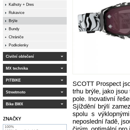
Kalhoty + Dres
Rukavice
Brýle
Bundy
Chrániče
Podkolenky
Civilní oblečení
MX technika
PITBIKE
SCOTT Prospect jso
trhu brýle, jako jso
Streetmoto
pole. Inovativní ře
Bike BMX
Sjíždění brýlí zame
spolu s výklopnými
ZNAČKY
neposlední řadě, js
100%
čirým, optimální pro