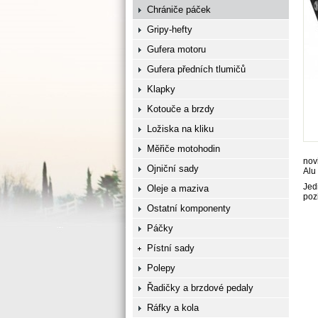
Chrániče páček
Gripy-hefty
Gufera motoru
Gufera předních tlumičů
Klapky
Kotouče a brzdy
Ložiska na kliku
Měřiče motohodin
nov
Ojniční sady
Alu
Jed
Oleje a maziva
poz
Ostatní komponenty
Páčky
Pístní sady
Polepy
Řadičky a brzdové pedaly
Ráfky a kola