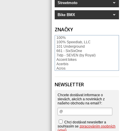
Streetmoto
Bike BMX
ZNAČKY
100%
100% Speedlab, LLC
101 Underground
661 - SixSixOne
7idp - SEVEN (by Royal)
Accent bikes
Acerbis
Acros
ACS BMX
Afton Shoes
Airoh
NEWSLETTER
Alias
Alienation
Alpinestars
Chcete dostávat informace o
Answer
slevách, akcích a novinkách z
našeho obchodu na email?:
Arnette
ASP Swiss Snowscoot
Asterisk
Astone
Atomlab
Chci dostávat newsletter a
Axo
souhlasím se
zpracováním osobních
Baradine
údajů