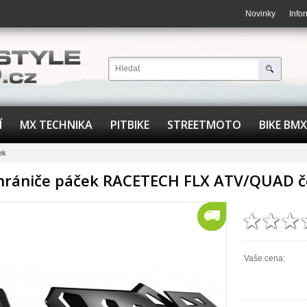
Novinky
Info
Í
MX TECHNIKA
PITBIKE
STREETMOTO
BIKE BMX
ek
hrániče páček RACETECH FLX ATV/QUAD č
Vaše cena: