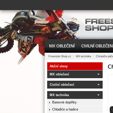
MX OBLEČENÍ
CIVILNÍ OBLEČEN
Freestyle-Shop.cz
/
MX technika
/
Chrániče páč
C
Akční slevy
MX oblečení
Civilní oblečení
MX technika
Barevné doplňky
Chladiče a hadice