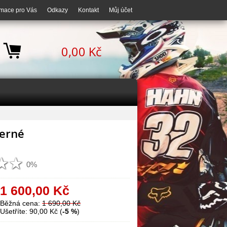
rmace pro Vás
Odkazy
Kontakt
Můj účet
0,00 Kč
erné
0%
1 600,00
Kč
Běžná cena:
1 690,00 Kč
Ušetříte: 90,00 Kč (
-5 %
)