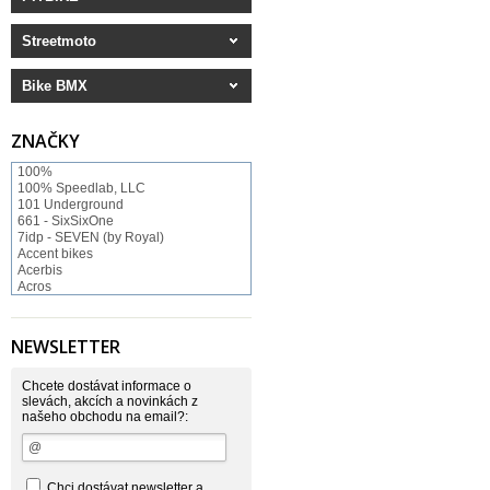
Streetmoto
Bike BMX
ZNAČKY
100%
100% Speedlab, LLC
101 Underground
661 - SixSixOne
7idp - SEVEN (by Royal)
Accent bikes
Acerbis
Acros
ACS BMX
Afton Shoes
Airoh
NEWSLETTER
Alias
Alienation
Alpinestars
Chcete dostávat informace o
Answer
slevách, akcích a novinkách z
našeho obchodu na email?:
Arnette
ASP Swiss Snowscoot
Asterisk
Astone
Atomlab
Chci dostávat newsletter a