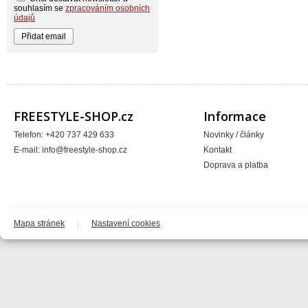
Axo
souhlasím se
zpracováním osobních
Baradine
údajů
BIKE WORK
Bionicon
Blackbird
Bombtrack
Bos
BOX Components
Brake Authority
Brave
Cassida
FREESTYLE-SHOP.cz
Informace
Circa
Crankbrothers
Telefon: +420 737 429 633
Novinky / články
Crossjet
E-mail:
info@freestyle-shop.cz
Kontakt
Crosskrank
CTM
Doprava a platba
ČZ
DARTMOOR
DC
DEFT FAMILY
DICTA
DirtRacing
Mapa stránek
|
Nastavení cookies
DMR Bikes
DT1 racing
DVO suspension
DVS
E*13
e13 - e.thirteen
Eastern Bikes
Electric