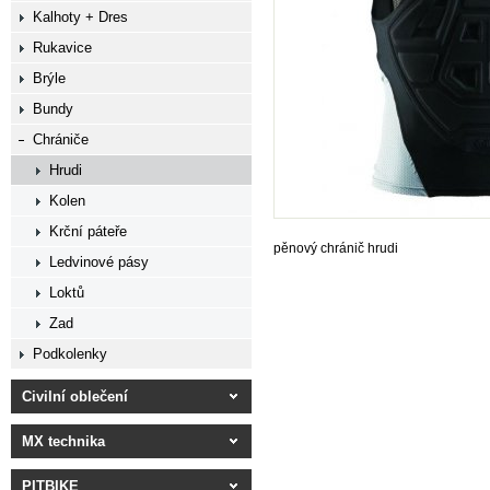
Kalhoty + Dres
Rukavice
Brýle
Bundy
Chrániče
Hrudi
Kolen
Krční páteře
pěnový chránič hrudi
Ledvinové pásy
Loktů
Zad
Podkolenky
Civilní oblečení
MX technika
PITBIKE