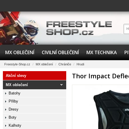
MX OBLEČENÍ
CIVILNÍ OBLEČENÍ
MX TECHNIKA
P
Freestyle-Shop.cz
/
MX oblečení
/
Chrániče
/
Hrudi
Thor Impact Defle
Akční slevy
MX oblečení
Batohy
Přilby
Dresy
Boty
Kalhoty