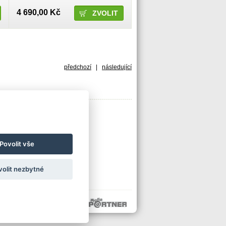
4 690,00 Kč
ZVOLIT
předchozí
|
následující
Povolit vše
volit nezbytné