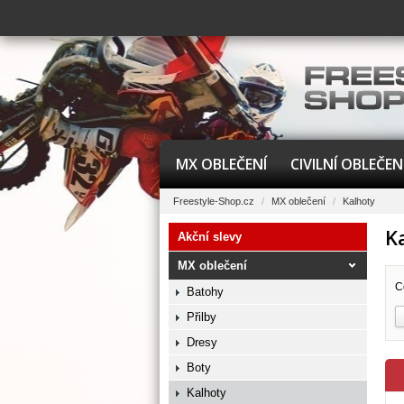
MX OBLEČENÍ
CIVILNÍ OBLEČEN
Freestyle-Shop.cz
/
MX oblečení
/
Kalhoty
K
Akční slevy
MX oblečení
C
Batohy
Přilby
Dresy
Boty
Kalhoty