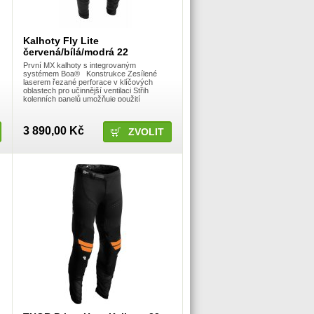
Kalhoty Fly Lite
červená/bílá/modrá 22
První MX kalhoty s integrovaným
systémem Boa® Konstrukce Zesílené
laserem řezané perforace v klíčových
oblastech pro učinnější ventilaci Střih
kolenních panelů umožňuje použití
kolenních chráničů i ortéz Stretch panely
strategicky umístěn
3 890,00 Kč
ZVOLIT