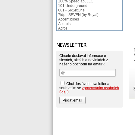
100% Speedlab, LLC
101 Underground
661 - SixSixOne
7idp - SEVEN (by Royal)
Accent bikes
Acerbis
Acros
ACS BMX
Afton Shoes
Airoh
NEWSLETTER
Alias
Alienation
Alpinestars
Chcete dostávat informace o
Answer
slevách, akcích a novinkách z
našeho obchodu na email?:
Arnette
ASP Swiss Snowscoot
Asterisk
Astone
Atomlab
Chci dostávat newsletter a
Axo
souhlasím se
zpracováním osobních
Baradine
údajů
BIKE WORK
Bionicon
Blackbird
Bombtrack
Bos
BOX Components
Brake Authority
Brave
Cassida