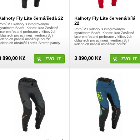
Kalhoty Fly Lite černá/šedá 22
Kalhoty Fly Lite červená/bílá
22
První MX kalhoty s integrovaným
systémem Boa® Konstrukce Zesílené
První MX kalhoty s integrovaným
laserem řezané perforace v klíčových
systémem Boa® Konstrukce Zesílené
blastech pro učinnější ventilaci Střih
laserem řezané perforace v klíčových
kolenních panelů umožňuje použití
oblastech pro učinnější ventilaci Střih
olenních chráničů i ortéz Stretch panely
kolenních panelů umožňuje použití
strategicky umístěn
kolenních chráničů i ortéz Stretch panely
strategicky umístěn
3 890,00 Kč
3 890,00 Kč
ZVOLIT
ZVOLIT