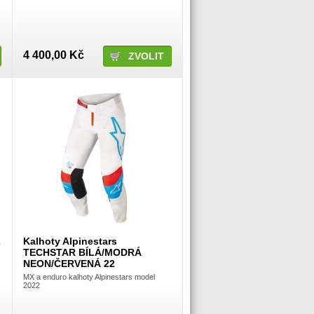
4 400,00 Kč
ZVOLIT
2
Kalhoty Alpinestars
TECHSTAR BÍLÁ/MODRÁ
NEON/ČERVENÁ 22
MX a enduro kalhoty Alpinestars model
2022