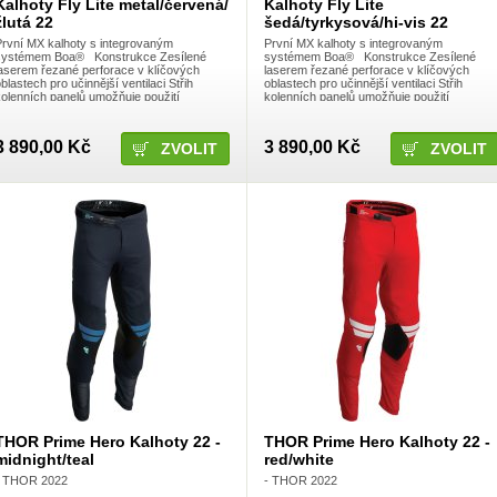
Kalhoty Fly Lite metal/červená/
Kalhoty Fly Lite
žlutá 22
šedá/tyrkysová/hi-vis 22
První MX kalhoty s integrovaným
První MX kalhoty s integrovaným
systémem Boa® Konstrukce Zesílené
systémem Boa® Konstrukce Zesílené
laserem řezané perforace v klíčových
laserem řezané perforace v klíčových
blastech pro učinnější ventilaci Střih
oblastech pro učinnější ventilaci Střih
kolenních panelů umožňuje použití
kolenních panelů umožňuje použití
olenních chráničů i ortéz Stretch panely
kolenních chráničů i ortéz Stretch panely
strategicky umístěn
strategicky umístěn
3 890,00 Kč
3 890,00 Kč
ZVOLIT
ZVOLIT
THOR Prime Hero Kalhoty 22 -
THOR Prime Hero Kalhoty 22 -
midnight/teal
red/white
- THOR 2022
- THOR 2022