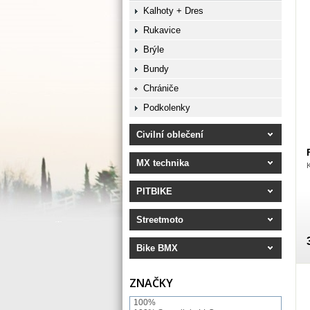
Kalhoty + Dres
Rukavice
Brýle
Bundy
Chrániče
Podkolenky
Civilní oblečení
MX technika
PITBIKE
Streetmoto
Bike BMX
ZNAČKY
100%