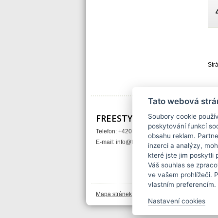
Seven MX
ShamanRacing
Shift
Shimano
Shoei
SHOT Race Gear
Shovel Bike
Sidi
Str
Sigma
Sinz
Sixsixone
Spank
Speed Stuff
Tato webová strá
SPY
Stay Strong
FREESTYLE-SHOP.cz
Soubory cookie použív
Stern
Stomp
poskytování funkcí soc
Sunday BMX
Telefon: +420 737 429 633
obsahu reklam. Partne
Sunline
E-mail:
info@freestyle-shop.cz
inzerci a analýzy, mo
Sunline MX
SunRace
které jste jim poskytli
suzuki
Váš souhlas se zpraco
ŠROUBÁRNA MAREK
ve vašem prohlížeči. 
Tag
TAG Metals Sunline MTB
vlastním preferencím.
Talon
Mapa stránek
|
Nastavení cookies
TCX
Nastavení cookies
Thor
TIOGA