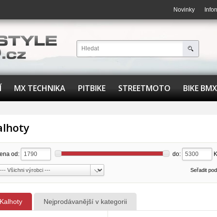
Novinky
Info
Í
MX TECHNIKA
PITBIKE
STREETMOTO
BIKE BMX
alhoty
ena od:
do:
Seřadit po
Kalhoty
Nejprodávanější v kategorii