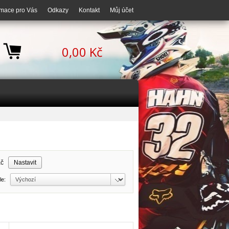
rmace pro Vás
Odkazy
Kontakt
Můj účet
0,00 Kč
Kč
dle: