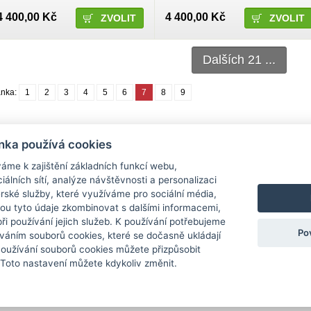
4 400,00 Kč
4 400,00 Kč
ZVOLIT
ZVOLIT
Dalších 21 ...
ánka:
1
2
3
4
5
6
7
8
9
nka používá cookies
Informace
Obchodní podmínky
áme k zajištění základních funkcí webu,
iálních sítí, analýze návštěvnosti a personalizaci
Novinky / články
Obchodní podmínky
rské služby, které využíváme pro sociální média,
Kontakt
Ochrana osobních údajů
hou tyto údaje zkombinovat s dalšími informacemi,
Doprava a platba
Reklamace
 při používání jejich služeb. K používání potřebujeme
Po
Odstoupení od kupní smlouvy
váním souborů cookies, které se dočasně ukládají
Používání souborů cookies můžete přizpůsobit
 Toto nastavení můžete kdykoliv změnit.