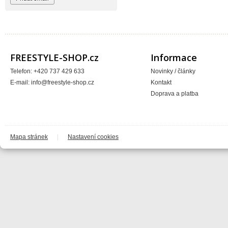
Blackbird
Bombtrack
Bos
BOX Components
Brake Authority
Brave
Cassida
FREESTYLE-SHOP.cz
Informace
Circa
Crankbrothers
Telefon: +420 737 429 633
Novinky / články
Crossjet
E-mail:
info@freestyle-shop.cz
Kontakt
Crosskrank
CTM
Doprava a platba
ČZ
DARTMOOR
DC
DEFT FAMILY
DICTA
DirtRacing
Mapa stránek
|
Nastavení cookies
DMR Bikes
DT1 racing
DVO suspension
DVS
E*13
e13 - e.thirteen
Eastern Bikes
Electric
Elvedes
Emerze
Exid