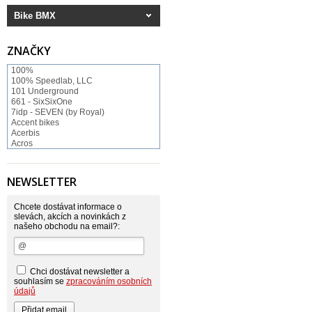
Bike BMX
ZNAČKY
100%
100% Speedlab, LLC
101 Underground
661 - SixSixOne
7idp - SEVEN (by Royal)
Accent bikes
Acerbis
Acros
ACS BMX
Afton Shoes
Airoh
NEWSLETTER
Alias
Alienation
Alpinestars
Chcete dostávat informace o
Answer
slevách, akcích a novinkách z
našeho obchodu na email?:
Arnette
ASP Swiss Snowscoot
Asterisk
Astone
Atomlab
Chci dostávat newsletter a
Axo
souhlasím se
zpracováním osobních
Baradine
údajů
BIKE WORK
Bionicon