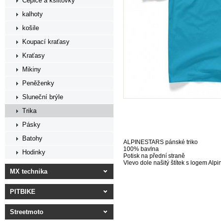
Čepice a kšiltovky
kalhoty
košile
Koupací kraťasy
Kraťasy
Mikiny
Peněženky
Sluneční brýle
Trika
Pásky
Batohy
ALPINESTARS pánské triko
100% bavlna
Hodinky
Potisk na přední straně
Vlevo dole našitý štítek s logem Alpi
MX technika
PITBIKE
Streetmoto