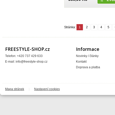
SB3
Scorpion
Scott
SD BMX Super Dupper
SDG COMPONENTS, INC
SDG USA
Sendec
Stránka:
1
2
3
4
5
Seryt
Seven MX
ShamanRacing
Shift
Shimano
FREESTYLE-SHOP.cz
Informace
Shoei
SHOT Race Gear
Shovel Bike
Telefon: +420 737 429 633
Novinky / články
Sidi
E-mail:
info@freestyle-shop.cz
Kontakt
Sigma
Sinz
Doprava a platba
Sixsixone
Spank
Speed Stuff
SPY
Stay Strong
Mapa stránek
|
Nastavení cookies
Stern
Stomp
Sunday BMX
Sunline
Sunline MX
SunRace
suzuki