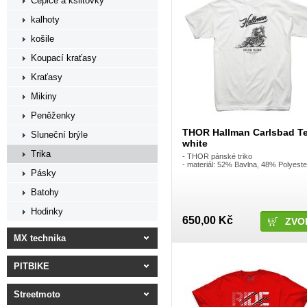
Čepice a kšiltovky
kalhoty
košile
Koupací kraťasy
Kraťasy
Mikiny
Peněženky
THOR Hallman Carlsbad Te
Sluneční brýle
white
Trika
- THOR pánské triko
- materiál: 52% Bavlna, 48% Polyeste
Pásky
Batohy
Hodinky
650,00 Kč
ZVO
MX technika
PITBIKE
Streetmoto