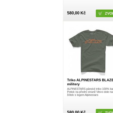
Octane
Octane One
Odyssey BMX
One
580,00 Kč
ZVO
One bike
ONE industries
O´Neal
Peaty's
PlanetX
Premium BMX
Procircuit
Procraft
Progrip
ProTaper
QUAD Brake
Racetech
Radio Bike Co.
Raptor
RedRaven
Regina
Renthal
Triko ALPINESTARS BLAZ
Represent
militery
Ride Concepts shoes
RIPNROLL
ALPINESTARS pánské triko 100% ba
ROCK MACHINE
Potisk na přední straně Vlevo dole na
štítek s logem Alpinestars
Rockstar
Rondo
Royal Racing
Sapim
SARACEN
580,00 Kč
ZVO