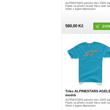
Lazer
ALPINESTARS pánské triko 100% ba
Leatt
Potisk na přední straně Vlevo dole na
LeattBrace
štítek s logem Alpinestars
LUFT
Macneil BMX
Magura
MAX1
580,00 Kč
ZVO
Maxxis
McMaster
Metal Mulisha
Mika
Mitaka
Mobius
Mondraker
Monster
Moose
Morewood
Motion pro
Motul
Moveo
MOVEO SAFETY, S.L.
MSR
MTZ
Muc-Off
MXC
Triko ALPINESTARS AGEL
Neff
modrá
NoFear
ALPINESTARS pánské triko 100% ba
Nox
Potisk na přední straně Vlevo dole na
NS Bikes
štítek s logem Alpinestars
Oakley