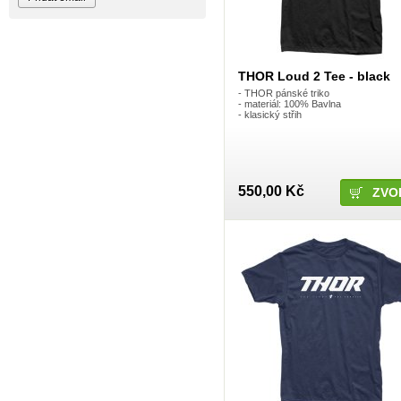
Blackbird
Bombtrack
Bos
BOX Components
Brake Authority
THOR Loud 2 Tee - black
Brave
Cassida
- THOR pánské triko
- materiál: 100% Bavlna
Circa
- klasický střih
Crankbrothers
Crossjet
Crosskrank
CTM
ČZ
DARTMOOR
550,00 Kč
ZVO
DC
DEFT FAMILY
DICTA
DirtRacing
DMR Bikes
DT1 racing
DVO suspension
DVS
E*13
e13 - e.thirteen
Eastern Bikes
Electric
Elvedes
Emerze
Exid