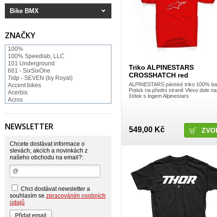
Bike BMX
ZNAČKY
100%
100% Speedlab, LLC
101 Underground
Triko ALPINESTARS
661 - SixSixOne
CROSSHATCH red
7idp - SEVEN (by Royal)
ALPINESTARS pánské triko 100% ba
Accent bikes
Potisk na přední straně Vlevo dole na
Acerbis
štítek s logem Alpinestars
Acros
ACS BMX
Afton Shoes
Airoh
NEWSLETTER
549,00 Kč
Alias
ZVO
Alienation
Alpinestars
Chcete dostávat informace o
Answer
slevách, akcích a novinkách z
našeho obchodu na email?:
Arnette
ASP Swiss Snowscoot
Asterisk
Astone
Atomlab
Chci dostávat newsletter a
Axo
souhlasím se
zpracováním osobních
Baradine
údajů
BIKE WORK
Bionicon