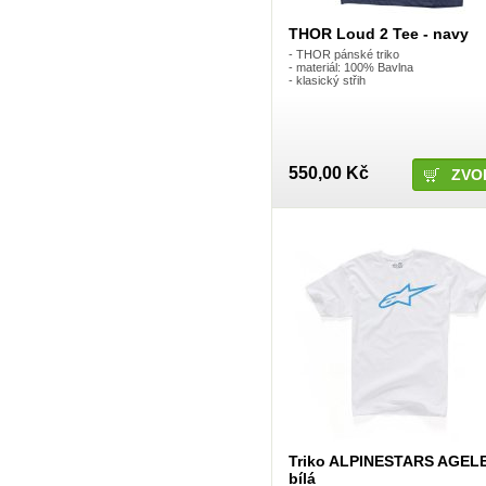
Fireeye
Fiveten 5.10
THOR Loud 2 Tee - navy
Fly
FM
- THOR pánské triko
Forma
- materiál: 100% Bavlna
- klasický střih
Foss
Fox
FUNN
Funstorm
Gaerne
Granite Design
550,00 Kč
ZVO
GRL
Grosskopf
Gsport
Gusset
Halo
Haro Bicycles
Honda
Icon
Identiti
iXS
JUST1
Kawasaki
Kenda
Kenny
KINK BMX
KMC
KS
KS - KIND SHOCK
Triko ALPINESTARS AGEL
Ktm
bílá