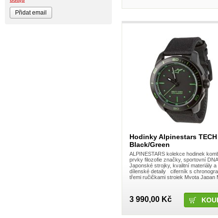
BIKE WORK
Bionicon
Blackbird
Bombtrack
Bos
BOX Components
Brake Authority
Brave
Cassida
Circa
Crankbrothers
Crossjet
Crosskrank
CTM
ČZ
DARTMOOR
DC
DEFT FAMILY
Hodinky Alpinestars TECH
DICTA
Black/Green
DirtRacing
DMR Bikes
ALPINESTARS kolekce hodinek komb
DT1 racing
prvky filozofie značky, sportovní DNA
Japonské strojky, kvalitní materiály a
DVO suspension
dílenské detaily ciferník s chronogr
DVS
třemi ručičkami strojek Myota Japan
E*13
nerezový plášť o průměru 45mm čer
e13 - e.thirteen
Eastern Bikes
3 990,00 Kč
Electric
Elvedes
Emerze