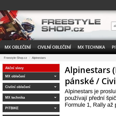
MX OBLEČENÍ
CIVILNÍ OBLEČENÍ
MX TECHNIKA
P
Freestyle-Shop.cz
/
Alpinestars
Alpinestars 
Akční slevy
MX oblečení
pánské / Civi
Civilní oblečení
Alpinestars je prosl
používají přední šp
MX technika
Formule 1, Rally až
PITBIKE