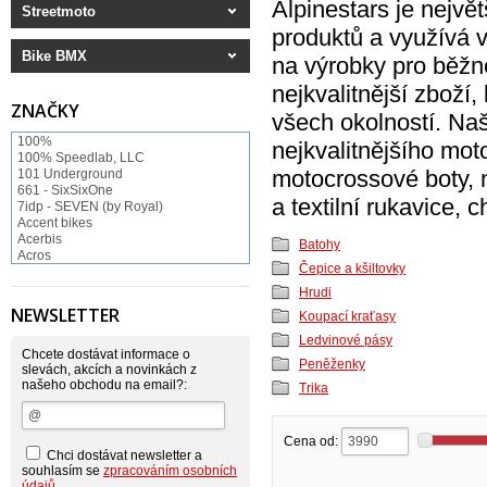
Alpinestars je nejvě
Streetmoto
produktů a využívá v
Bike BMX
na výrobky pro běžn
nejkvalitnější zboží
ZNAČKY
všech okolností. Na
100%
nejkvalitnějšího mot
100% Speedlab, LLC
motocrossové boty, 
101 Underground
661 - SixSixOne
a textilní rukavice, c
7idp - SEVEN (by Royal)
Accent bikes
Acerbis
Batohy
Acros
Čepice a kšiltovky
ACS BMX
Afton Shoes
Hrudi
Airoh
NEWSLETTER
Koupací kraťasy
Alias
Alienation
Ledvinové pásy
Alpinestars
Chcete dostávat informace o
Peněženky
Answer
slevách, akcích a novinkách z
našeho obchodu na email?:
Arnette
Trika
ASP Swiss Snowscoot
Asterisk
Astone
Cena od:
Atomlab
Chci dostávat newsletter a
Axo
souhlasím se
zpracováním osobních
Baradine
údajů