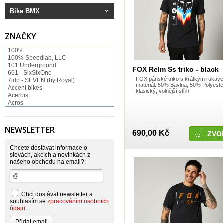
Bike BMX
ZNAČKY
100%
100% Speedlab, LLC
101 Underground
FOX Relm Ss triko - black
661 - SixSixOne
- FOX pánské triko s krátkým rukáv
7idp - SEVEN (by Royal)
- materiál: 50% Bavlna, 50% Polyeste
Accent bikes
- klasický, volnější střih
Acerbis
Acros
ACS BMX
Afton Shoes
Airoh
NEWSLETTER
690,00 Kč
Alias
ZVO
Alienation
Alpinestars
Chcete dostávat informace o
Answer
slevách, akcích a novinkách z
našeho obchodu na email?:
Arnette
ASP Swiss Snowscoot
Asterisk
Astone
Atomlab
Chci dostávat newsletter a
Axo
souhlasím se
zpracováním osobních
Baradine
údajů
BIKE WORK
Bionicon