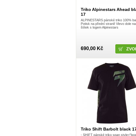
Fireeye
Fiveten 5.10
Triko Alpinestars Ahead bl
Fly
FM
17
Forma
ALPINESTARS pánské triko 100% ba
Foss
Potisk na přední straně Vlevo dole na
Fox
štítek s logem Alpinestars
FUNN
Funstorm
Gaerne
Granite Design
690,00 Kč
ZVO
GRL
Grosskopf
Gsport
Gusset
Halo
Haro Bicycles
Honda
Icon
Identiti
iXS
JUST1
Kawasaki
Kenda
Kenny
KINK BMX
KMC
KS
KS - KIND SHOCK
Triko Shift Barbolt black 1
Ktm
- SHIFT pánské triko span style="box