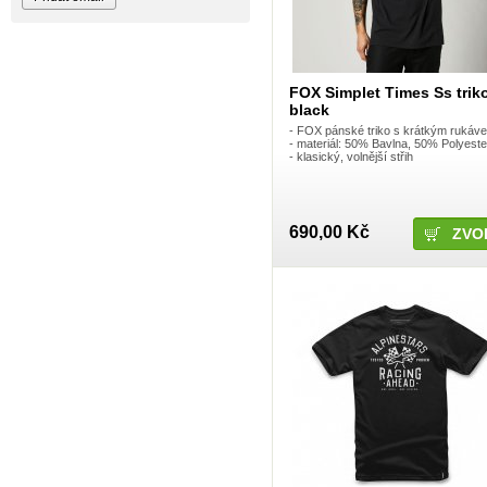
Blackbird
Bombtrack
Bos
BOX Components
Brake Authority
FOX Simplet Times Ss triko
Brave
black
Cassida
Circa
- FOX pánské triko s krátkým rukáv
- materiál: 50% Bavlna, 50% Polyeste
Crankbrothers
- klasický, volnější střih
Crossjet
Crosskrank
CTM
ČZ
DARTMOOR
690,00 Kč
ZVO
DC
DEFT FAMILY
DICTA
DirtRacing
DMR Bikes
DT1 racing
DVO suspension
DVS
E*13
e13 - e.thirteen
Eastern Bikes
Electric
Elvedes
Emerze
Exid