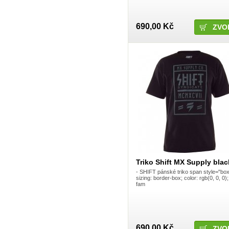
Octane
Octane One
Odyssey BMX
One
690,00 Kč
ZVO
One bike
ONE industries
O´Neal
Peaty's
PlanetX
Premium BMX
Procircuit
Procraft
Progrip
ProTaper
QUAD Brake
Racetech
Radio Bike Co.
Raptor
RedRaven
Regina
Renthal
Triko Shift MX Supply blac
Represent
Ride Concepts shoes
- SHIFT pánské triko span style="box
sizing: border-box; color: rgb(0, 0, 0);
RIPNROLL
fam
ROCK MACHINE
Rockstar
Rondo
Royal Racing
Sapim
SARACEN
690,00 Kč
ZVO