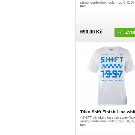
Lazer
sizing: border-box; color: rgb(0, 0, 0);
Leatt
fam
LeattBrace
LUFT
Macneil BMX
Magura
MAX1
690,00 Kč
ZVO
Maxxis
McMaster
Metal Mulisha
Mika
Mitaka
Mobius
Mondraker
Monster
Moose
Morewood
Motion pro
Motul
Moveo
MOVEO SAFETY, S.L.
MSR
MTZ
Muc-Off
MXC
Triko Shift Finish Line whi
Neff
- SHIFT pánské triko span style="box
NoFear
sizing: border-box; color: rgb(0, 0, 0);
Nox
fam
NS Bikes
Oakley