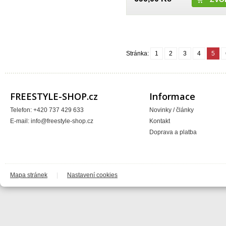
SB3
Scorpion
Scott
SD BMX Super Dupper
SDG COMPONENTS, INC
SDG USA
Sendec
Stránka:
1
2
3
4
5
Seryt
Seven MX
ShamanRacing
Shift
Shimano
FREESTYLE-SHOP.cz
Informace
Shoei
SHOT Race Gear
Shovel Bike
Telefon: +420 737 429 633
Novinky / články
Sidi
E-mail:
info@freestyle-shop.cz
Kontakt
Sigma
Sinz
Doprava a platba
Sixsixone
Spank
Speed Stuff
SPY
Stay Strong
Mapa stránek
|
Nastavení cookies
Stern
Stomp
Sunday BMX
Sunline
Sunline MX
SunRace
suzuki