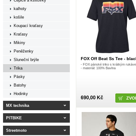
Čepice a kšiltovky
kalhoty
košile
Koupací kraťasy
Kraťasy
Mikiny
Peněženky
FOX Off Beat Ss Tee - blac
Sluneční brýle
- FOX pánské triko s krátkým rukáv
Trika
- materiál: 100% Bavlna
Pásky
Batohy
Hodinky
690,00 Kč
ZVO
MX technika
PITBIKE
Streetmoto